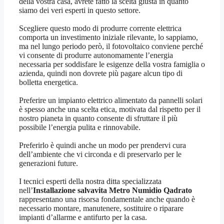
della vostra casa, avrete fatto la scelta giusta in quanto
siamo dei veri esperti in questo settore.
Scegliere questo modo di produrre corrente elettrica
comporta un investimento iniziale rilevante, lo sappiamo,
ma nel lungo periodo però, il fotovoltaico conviene perché
vi consente di produrre autonomamente l’energia
necessaria per soddisfare le esigenze della vostra famiglia o
azienda, quindi non dovrete più pagare alcun tipo di
bolletta energetica.
Preferire un impianto elettrico alimentato da pannelli solari
è spesso anche una scelta etica, motivata dal rispetto per il
nostro pianeta in quanto consente di sfruttare il più
possibile l’energia pulita e rinnovabile.
Preferirlo è quindi anche un modo per prendervi cura
dell’ambiente che vi circonda e di preservarlo per le
generazioni future.
I tecnici esperti della nostra ditta specializzata
nell’
Installazione salvavita Metro Numidio Qadrato
rappresentano una risorsa fondamentale anche quando è
necessario montare, manutenere, sostituire o riparare
impianti d’allarme e antifurto per la casa.