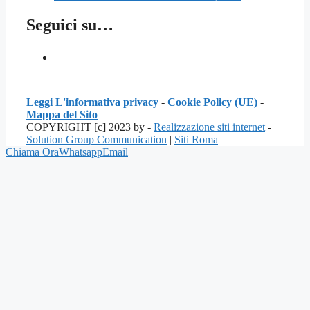
Seguici su…
Leggi L'informativa privacy
-
Cookie Policy (UE)
-
Mappa del Sito
COPYRIGHT [c] 2023 by -
Realizzazione siti internet
-
Solution Group Communication
|
Siti Roma
Chiama Ora
Whatsapp
Email