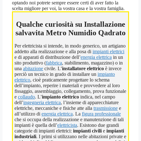
optando noi potrete sempre essere certi di aver fatto la
scelta migliore per voi, la vostra casa e la vostra famiglia.
Qualche curiosità su Installazione
salvavita Metro Numidio Qadrato
Per elettricista si intende, in modo generico, un artigiano
addetto alla realizzazione e alla posa di
impianti elettrici
e di apparati di distribuzione dell’
energia elettrica
in un
sito produttivo (
fabbrica
, stabilimento, magazzino) o in
una
abitazione
civile. L’
installatore elettrico
è invece
perciò un tecnico in grado di installare un
impianto
elettrico
, cioè praticamente progettare lo schema
dell’impianto, reperire i materiali e provvedere al loro
fissaggio, assemblaggio, collegamento, prova funzionale
e
collaudo
. L’
impianto elettrico
indica, nel campo
dell’
ingegneria elettrica
, l’insieme di apparecchiature
elettriche, meccaniche e fisiche atte alla
trasmissione
e
all’utilizzo di
energia elettrica
. La
figura professionale
che si occupa della realizzazione e manutenzione di tali
impianti è quella dell’
elettricista
. Esistono due grandi
categorie di impianti elettrici:
impianti civili
e
impianti
industriali
. I primi si utilizzano nelle abitazioni private e