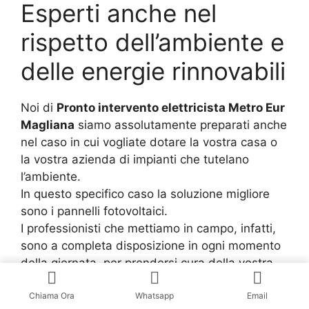
Esperti anche nel
rispetto dell’ambiente e
delle energie rinnovabili
Noi di
Pronto intervento elettricista Metro Eur
Magliana
siamo assolutamente preparati anche
nel caso in cui vogliate dotare la vostra casa o
la vostra azienda di impianti che tutelano
l’ambiente.
In questo specifico caso la soluzione migliore
sono i pannelli fotovoltaici.
I professionisti che mettiamo in campo, infatti,
sono a completa disposizione in ogni momento
della giornata, per prendersi cura della vostra
abitazione installando solo ed esclusivamente
impianti fotovoltaici di prima qualità.
Chiama Ora
Whatsapp
Email