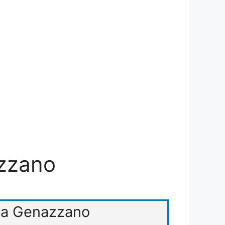
azzano
vita Genazzano