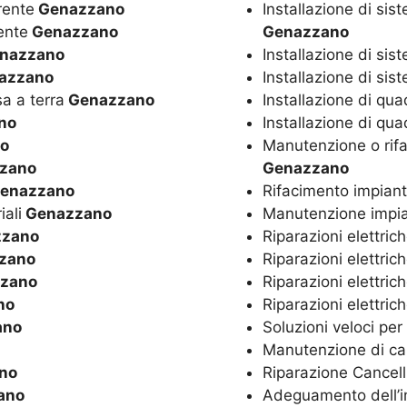
rente
Genazzano
Installazione di sis
ente
Genazzano
Genazzano
nazzano
Installazione di si
azzano
Installazione di sis
sa a terra
Genazzano
Installazione di qua
no
Installazione di quad
o
Manutenzione o rifa
zano
Genazzano
enazzano
Rifacimento impiant
iali
Genazzano
Manutenzione impian
zano
Riparazioni elettrich
zano
Riparazioni elettric
zano
Riparazioni elettric
no
Riparazioni elettrich
ano
Soluzioni veloci per
Manutenzione di canc
no
Riparazione Cancelli 
ano
Adeguamento dell’im