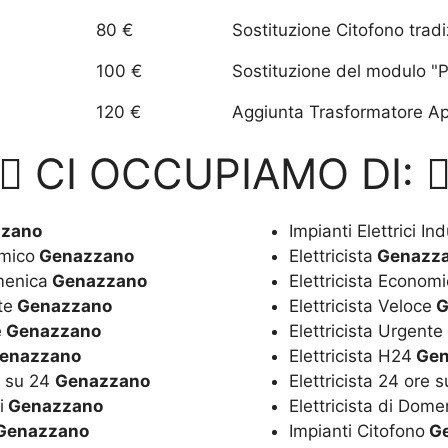
80 €
Sostituzione Citofono trad
100 €
Sostituzione del modulo "P
120 €
Aggiunta Trasformatore Apr
CI OCCUPIAMO DI:
zano
Impianti Elettrici Ind
omico
Genazzano
Elettricista
Genazz
omenica
Genazzano
Elettricista Econom
te
Genazzano
Elettricista Veloce
G
e
Genazzano
Elettricista Urgente
enazzano
Elettricista H24
Gen
e su 24
Genazzano
Elettricista 24 ore 
i
Genazzano
Elettricista di Dome
Genazzano
Impianti Citofono
Ge