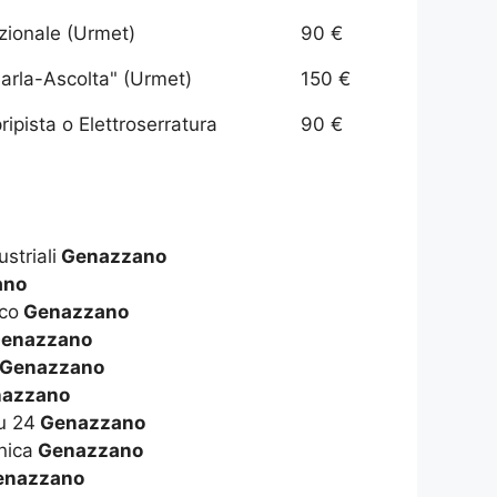
izionale (Urmet)
90 €
arla-Ascolta" (Urmet)
150 €
ipista o Elettroserratura
90 €
ustriali
Genazzano
ano
ico
Genazzano
enazzano
Genazzano
azzano
su 24
Genazzano
nica
Genazzano
nazzano