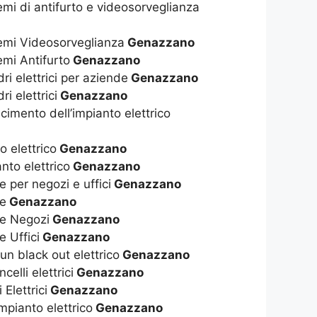
temi di antifurto e videosorveglianza
stemi Videosorveglianza
Genazzano
temi Antifurto
Genazzano
dri elettrici per aziende
Genazzano
ri elettrici
Genazzano
cimento dell’impianto elettrico
o elettrico
Genazzano
to elettrico
Genazzano
e per negozi e uffici
Genazzano
he
Genazzano
he Negozi
Genazzano
e Uffici
Genazzano
 un black out elettrico
Genazzano
elli elettrici
Genazzano
Elettrici
Genazzano
pianto elettrico
Genazzano