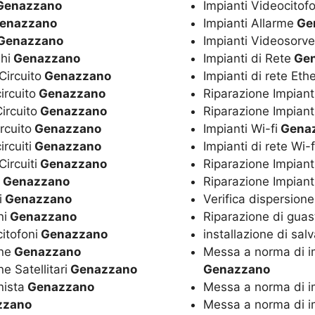
enazzano
Impianti Videocitof
enazzano
Impianti Allarme
Ge
Genazzano
Impianti Videosorve
hi
Genazzano
Impianti di Rete
Gen
Circuito
Genazzano
Impianti di rete Eth
ircuito
Genazzano
Riparazione Impiant
Circuito
Genazzano
Riparazione Impiant
rcuito
Genazzano
Impianti Wi-fi
Gena
rcuiti
Genazzano
Impianti di rete Wi-
Circuiti
Genazzano
Riparazione Impianti
Genazzano
Riparazione Impiant
i
Genazzano
Verifica dispersione
ni
Genazzano
Riparazione di guasti
citofoni
Genazzano
installazione di sal
nne
Genazzano
Messa a norma di impi
e Satellitari
Genazzano
Genazzano
nista
Genazzano
Messa a norma di imp
zzano
Messa a norma di imp