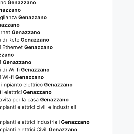
ono
Genazzano
nazzano
glianza
Genazzano
azzano
ernet
Genazzano
i di Rete
Genazzano
i Ethernet
Genazzano
zzano
fi
Genazzano
 di Wi-fi
Genazzano
i Wi-fi
Genazzano
 impianto elettrico
Genazzano
 elettrici
Genazzano
vavita per la casa
Genazzano
anti elettrici civili e industriali
ianti elettrici Industriali
Genazzano
ianti elettrici Civili
Genazzano