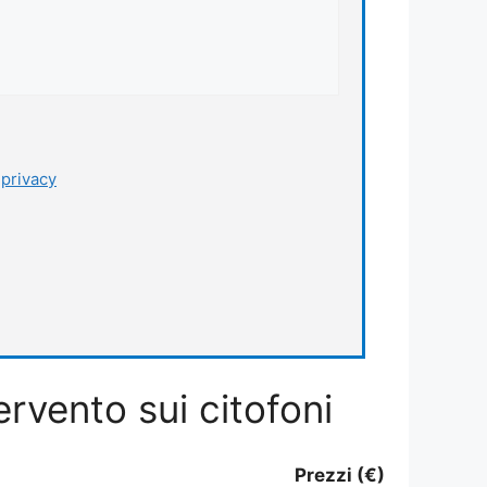
a
privacy
ervento sui citofoni
Prezzi (€)