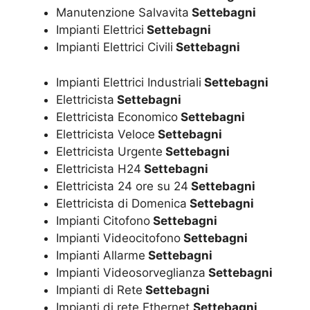
Manutenzione Salvavita
Settebagni
Impianti Elettrici
Settebagni
Impianti Elettrici Civili
Settebagni
Impianti Elettrici Industriali
Settebagni
Elettricista
Settebagni
Elettricista Economico
Settebagni
Elettricista Veloce
Settebagni
Elettricista Urgente
Settebagni
Elettricista H24
Settebagni
Elettricista 24 ore su 24
Settebagni
Elettricista di Domenica
Settebagni
Impianti Citofono
Settebagni
Impianti Videocitofono
Settebagni
Impianti Allarme
Settebagni
Impianti Videosorveglianza
Settebagni
Impianti di Rete
Settebagni
Impianti di rete Ethernet
Settebagni