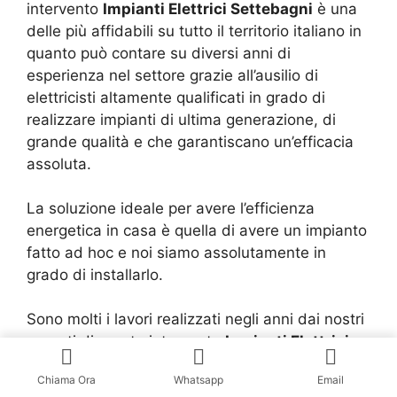
intervento
Impianti Elettrici Settebagni
è una
delle più affidabili su tutto il territorio italiano in
quanto può contare su diversi anni di
esperienza nel settore grazie all’ausilio di
elettricisti altamente qualificati in grado di
realizzare impianti di ultima generazione, di
grande qualità e che garantiscano un’efficacia
assoluta.
La soluzione ideale per avere l’efficienza
energetica in casa è quella di avere un impianto
fatto ad hoc e noi siamo assolutamente in
grado di installarlo.
Sono molti i lavori realizzati negli anni dai nostri
esperti di pronto intervento
Impianti Elettrici
Settebagni
, e non parliamo solo di abitazioni e
Chiama Ora
Whatsapp
Email
condomini privati, ma anche di luoghi di