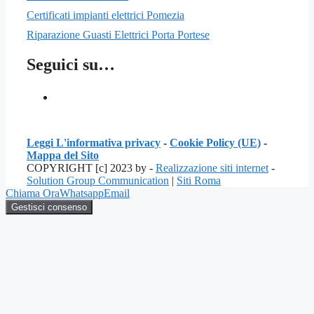
Certificati impianti elettrici Pomezia
Riparazione Guasti Elettrici Porta Portese
Seguici su…
Leggi L'informativa privacy
-
Cookie Policy (UE)
-
Mappa del Sito
COPYRIGHT [c] 2023 by -
Realizzazione siti internet
-
Solution Group Communication
|
Siti Roma
Chiama Ora
Whatsapp
Email
Gestisci consenso