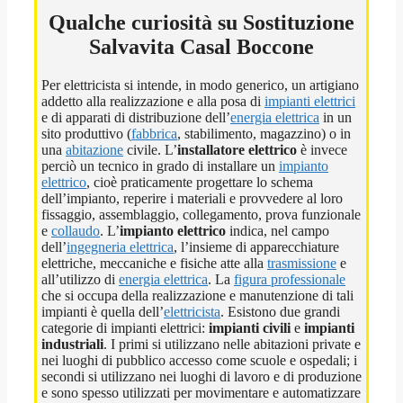
Qualche curiosità su Sostituzione
Salvavita Casal Boccone
Per elettricista si intende, in modo generico, un artigiano
addetto alla realizzazione e alla posa di
impianti elettrici
e di apparati di distribuzione dell’
energia elettrica
in un
sito produttivo (
fabbrica
, stabilimento, magazzino) o in
una
abitazione
civile. L’
installatore elettrico
è invece
perciò un tecnico in grado di installare un
impianto
elettrico
, cioè praticamente progettare lo schema
dell’impianto, reperire i materiali e provvedere al loro
fissaggio, assemblaggio, collegamento, prova funzionale
e
collaudo
. L’
impianto elettrico
indica, nel campo
dell’
ingegneria elettrica
, l’insieme di apparecchiature
elettriche, meccaniche e fisiche atte alla
trasmissione
e
all’utilizzo di
energia elettrica
. La
figura professionale
che si occupa della realizzazione e manutenzione di tali
impianti è quella dell’
elettricista
. Esistono due grandi
categorie di impianti elettrici:
impianti civili
e
impianti
industriali
. I primi si utilizzano nelle abitazioni private e
nei luoghi di pubblico accesso come scuole e ospedali; i
secondi si utilizzano nei luoghi di lavoro e di produzione
e sono spesso utilizzati per movimentare e automatizzare