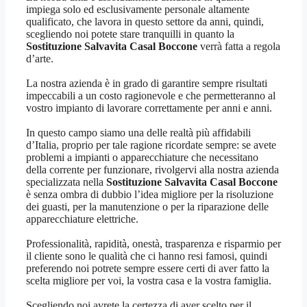
impiega solo ed esclusivamente personale altamente
qualificato, che lavora in questo settore da anni, quindi,
scegliendo noi potete stare tranquilli in quanto la
Sostituzione Salvavita Casal Boccone
verrà fatta a regola
d’arte.
La nostra azienda è in grado di garantire sempre risultati
impeccabili a un costo ragionevole e che permetteranno al
vostro impianto di lavorare correttamente per anni e anni.
In questo campo siamo una delle realtà più affidabili
d’Italia, proprio per tale ragione ricordate sempre: se avete
problemi a impianti o apparecchiature che necessitano
della corrente per funzionare, rivolgervi alla nostra azienda
specializzata nella
Sostituzione Salvavita Casal Boccone
è senza ombra di dubbio l’idea migliore per la risoluzione
dei guasti, per la manutenzione o per la riparazione delle
apparecchiature elettriche.
Professionalità, rapidità, onestà, trasparenza e risparmio per
il cliente sono le qualità che ci hanno resi famosi, quindi
preferendo noi potrete sempre essere certi di aver fatto la
scelta migliore per voi, la vostra casa e la vostra famiglia.
Scegliendo noi avrete la certezza di aver scelto per il