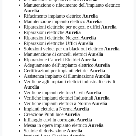
Manutenzione o rifacimento dell’impianto elettrico
Aurelia
Rifacimento impianto elettrico
Aurelia
Manutenzione impianto elettrico
Aurelia
Riparazioni elettriche per negozi e uffici
Aurelia
Riparazioni elettriche
Aurelia
Riparazioni elettriche Negozi
Aurelia
Riparazioni elettriche Uffici
Aurelia
Soluzioni veloci per un black out elettrico
Aurelia
Manutenzione di cancelli elettrici
Aurelia
Riparazione Cancelli Elettrici
Aurelia
Adeguamento dell’impianto elettrico
Aurelia
Certificazioni per impianti elettrici
Aurelia
Assistenza impianto di illuminazione
Aurelia
Verifiche agli impianti elettrici industriali e civili
Aurelia
Verifiche impianti elettrici Civili
Aurelia
Verifiche impianti elettrici Industriali
Aurelia
Verifiche impianti elettrici a Norma
Aurelia
Impianti elettrici a Norma
Aurelia
Creazione Punti luce
Aurelia
Infilaggio cavi in corrugato
Aurelia
Mesaa in opera impianto elettrico
Aurelia
Scatole di derivazione
Aurelia