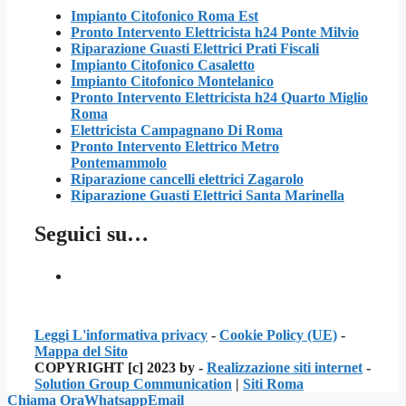
Impianto Citofonico Roma Est
Pronto Intervento Elettricista h24 Ponte Milvio
Riparazione Guasti Elettrici Prati Fiscali
Impianto Citofonico Casaletto
Impianto Citofonico Montelanico
Pronto Intervento Elettricista h24 Quarto Miglio
Roma
Elettricista Campagnano Di Roma
Pronto Intervento Elettrico Metro
Pontemammolo
Riparazione cancelli elettrici Zagarolo
Riparazione Guasti Elettrici Santa Marinella
Seguici su…
Leggi L'informativa privacy
-
Cookie Policy (UE)
-
Mappa del Sito
COPYRIGHT [c] 2023 by -
Realizzazione siti internet
-
Solution Group Communication
|
Siti Roma
Chiama Ora
Whatsapp
Email