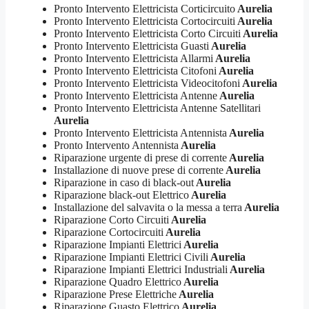
Pronto Intervento Elettricista Corticircuito
Aurelia
Pronto Intervento Elettricista Cortocircuiti
Aurelia
Pronto Intervento Elettricista Corto Circuiti
Aurelia
Pronto Intervento Elettricista Guasti
Aurelia
Pronto Intervento Elettricista Allarmi
Aurelia
Pronto Intervento Elettricista Citofoni
Aurelia
Pronto Intervento Elettricista Videocitofoni
Aurelia
Pronto Intervento Elettricista Antenne
Aurelia
Pronto Intervento Elettricista Antenne Satellitari
Aurelia
Pronto Intervento Elettricista Antennista
Aurelia
Pronto Intervento Antennista
Aurelia
Riparazione urgente di prese di corrente
Aurelia
Installazione di nuove prese di corrente
Aurelia
Riparazione in caso di black-out
Aurelia
Riparazione black-out Elettrico
Aurelia
Installazione del salvavita o la messa a terra
Aurelia
Riparazione Corto Circuiti
Aurelia
Riparazione Cortocircuiti
Aurelia
Riparazione Impianti Elettrici
Aurelia
Riparazione Impianti Elettrici Civili
Aurelia
Riparazione Impianti Elettrici Industriali
Aurelia
Riparazione Quadro Elettrico
Aurelia
Riparazione Prese Elettriche
Aurelia
Riparazione Guasto Elettrico
Aurelia