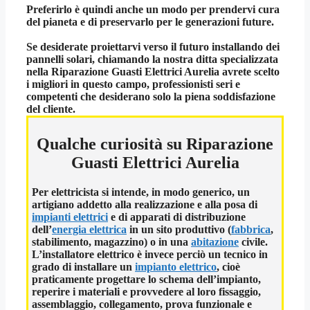
Preferirlo è quindi anche un modo per prendervi cura
del pianeta e di preservarlo per le generazioni future.
Se desiderate proiettarvi verso il futuro installando dei
pannelli solari, chiamando la nostra ditta specializzata
nella
Riparazione Guasti Elettrici Aurelia
avrete scelto
i migliori in questo campo, professionisti seri e
competenti che desiderano solo la piena soddisfazione
del cliente.
Qualche curiosità su Riparazione
Guasti Elettrici Aurelia
Per elettricista si intende, in modo generico, un
artigiano addetto alla realizzazione e alla posa di
impianti elettrici
e di apparati di distribuzione
dell’
energia elettrica
in un sito produttivo (
fabbrica
,
stabilimento, magazzino) o in una
abitazione
civile.
L’
installatore elettrico
è invece perciò un tecnico in
grado di installare un
impianto elettrico
, cioè
praticamente progettare lo schema dell’impianto,
reperire i materiali e provvedere al loro fissaggio,
assemblaggio, collegamento, prova funzionale e