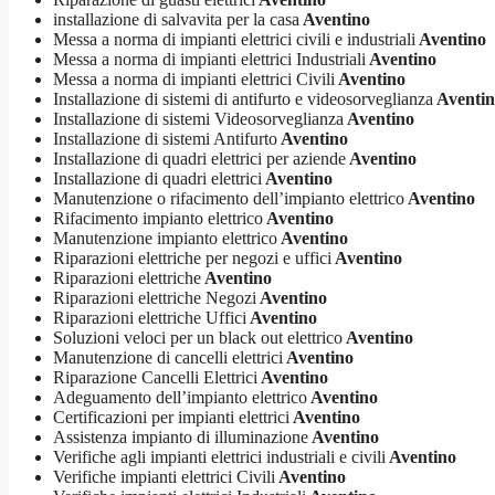
installazione di salvavita per la casa
Aventino
Messa a norma di impianti elettrici civili e industriali
Aventino
Messa a norma di impianti elettrici Industriali
Aventino
Messa a norma di impianti elettrici Civili
Aventino
Installazione di sistemi di antifurto e videosorveglianza
Aventin
Installazione di sistemi Videosorveglianza
Aventino
Installazione di sistemi Antifurto
Aventino
Installazione di quadri elettrici per aziende
Aventino
Installazione di quadri elettrici
Aventino
Manutenzione o rifacimento dell’impianto elettrico
Aventino
Rifacimento impianto elettrico
Aventino
Manutenzione impianto elettrico
Aventino
Riparazioni elettriche per negozi e uffici
Aventino
Riparazioni elettriche
Aventino
Riparazioni elettriche Negozi
Aventino
Riparazioni elettriche Uffici
Aventino
Soluzioni veloci per un black out elettrico
Aventino
Manutenzione di cancelli elettrici
Aventino
Riparazione Cancelli Elettrici
Aventino
Adeguamento dell’impianto elettrico
Aventino
Certificazioni per impianti elettrici
Aventino
Assistenza impianto di illuminazione
Aventino
Verifiche agli impianti elettrici industriali e civili
Aventino
Verifiche impianti elettrici Civili
Aventino