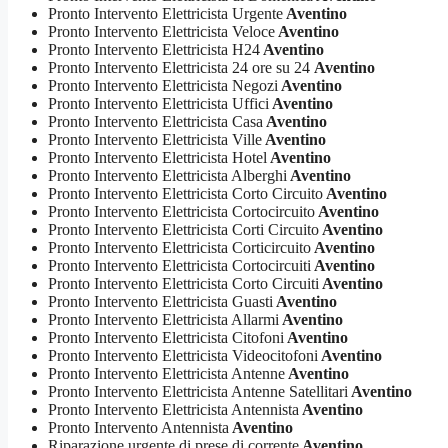
Pronto Intervento Elettricista Urgente
Aventino
Pronto Intervento Elettricista Veloce
Aventino
Pronto Intervento Elettricista H24
Aventino
Pronto Intervento Elettricista 24 ore su 24
Aventino
Pronto Intervento Elettricista Negozi
Aventino
Pronto Intervento Elettricista Uffici
Aventino
Pronto Intervento Elettricista Casa
Aventino
Pronto Intervento Elettricista Ville
Aventino
Pronto Intervento Elettricista Hotel
Aventino
Pronto Intervento Elettricista Alberghi
Aventino
Pronto Intervento Elettricista Corto Circuito
Aventino
Pronto Intervento Elettricista Cortocircuito
Aventino
Pronto Intervento Elettricista Corti Circuito
Aventino
Pronto Intervento Elettricista Corticircuito
Aventino
Pronto Intervento Elettricista Cortocircuiti
Aventino
Pronto Intervento Elettricista Corto Circuiti
Aventino
Pronto Intervento Elettricista Guasti
Aventino
Pronto Intervento Elettricista Allarmi
Aventino
Pronto Intervento Elettricista Citofoni
Aventino
Pronto Intervento Elettricista Videocitofoni
Aventino
Pronto Intervento Elettricista Antenne
Aventino
Pronto Intervento Elettricista Antenne Satellitari
Aventino
Pronto Intervento Elettricista Antennista
Aventino
Pronto Intervento Antennista
Aventino
Riparazione urgente di prese di corrente
Aventino