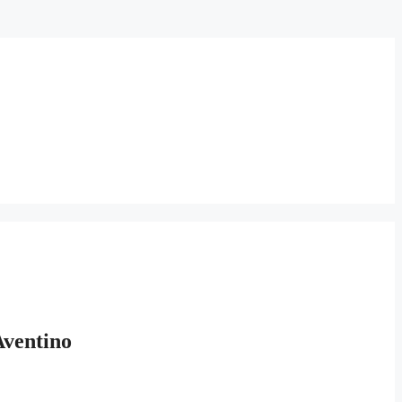
Aventino