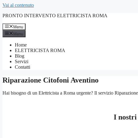
Vai al contenuto
PRONTO INTERVENTO ELETTRICISTA ROMA
Menu
Menu
Home
ELETTRICISTA ROMA
Blog
Servizi
Contatti
Riparazione Citofoni Aventino
Hai bisogno di un Elettricista a Roma urgente? Il servizio Riparazione
I nostr