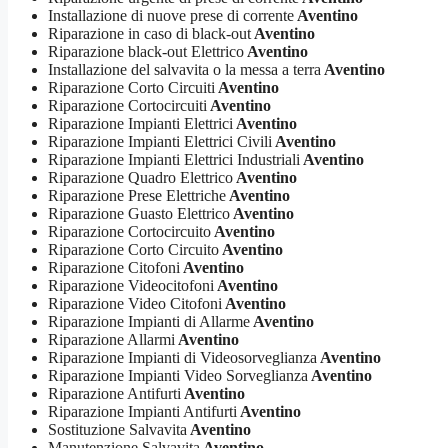
Installazione di nuove prese di corrente
Aventino
Riparazione in caso di black-out
Aventino
Riparazione black-out Elettrico
Aventino
Installazione del salvavita o la messa a terra
Aventino
Riparazione Corto Circuiti
Aventino
Riparazione Cortocircuiti
Aventino
Riparazione Impianti Elettrici
Aventino
Riparazione Impianti Elettrici Civili
Aventino
Riparazione Impianti Elettrici Industriali
Aventino
Riparazione Quadro Elettrico
Aventino
Riparazione Prese Elettriche
Aventino
Riparazione Guasto Elettrico
Aventino
Riparazione Cortocircuito
Aventino
Riparazione Corto Circuito
Aventino
Riparazione Citofoni
Aventino
Riparazione Videocitofoni
Aventino
Riparazione Video Citofoni
Aventino
Riparazione Impianti di Allarme
Aventino
Riparazione Allarmi
Aventino
Riparazione Impianti di Videosorveglianza
Aventino
Riparazione Impianti Video Sorveglianza
Aventino
Riparazione Antifurti
Aventino
Riparazione Impianti Antifurti
Aventino
Sostituzione Salvavita
Aventino
Manutenzione Salvavita
Aventino