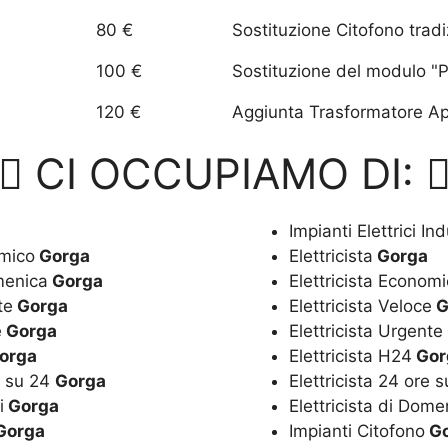
80 €
Sostituzione Citofono trad
100 €
Sostituzione del modulo "P
120 €
Aggiunta Trasformatore Apr
CI OCCUPIAMO DI:
Impianti Elettrici Ind
omico
Gorga
Elettricista
Gorga
omenica
Gorga
Elettricista Econom
te
Gorga
Elettricista Veloce
G
e
Gorga
Elettricista Urgente
orga
Elettricista H24
Gor
e su 24
Gorga
Elettricista 24 ore 
i
Gorga
Elettricista di Dome
Gorga
Impianti Citofono
Go