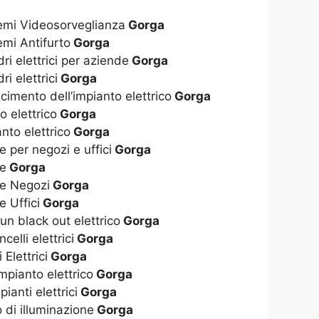
stemi Videosorveglianza
Gorga
temi Antifurto
Gorga
dri elettrici per aziende
Gorga
ri elettrici
Gorga
cimento dell’impianto elettrico
Gorga
o elettrico
Gorga
to elettrico
Gorga
e per negozi e uffici
Gorga
he
Gorga
he Negozi
Gorga
e Uffici
Gorga
 un black out elettrico
Gorga
elli elettrici
Gorga
Elettrici
Gorga
pianto elettrico
Gorga
pianti elettrici
Gorga
 di illuminazione
Gorga