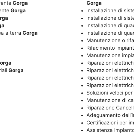
rente
Gorga
Gorga
ente
Gorga
Installazione di si
rga
Installazione di sis
ga
Installazione di qua
sa a terra
Gorga
Installazione di quad
Manutenzione o rifa
Rifacimento impiant
Manutenzione impian
orga
Riparazioni elettrich
iali
Gorga
Riparazioni elettric
Riparazioni elettric
Riparazioni elettrich
Soluzioni veloci per
Manutenzione di canc
Riparazione Cancelli 
Adeguamento dell’im
Certificazioni per im
Assistenza impianto