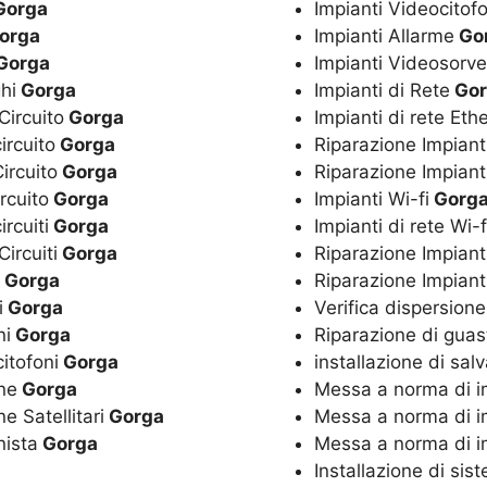
orga
Impianti Videocitof
orga
Impianti Allarme
Go
Gorga
Impianti Videosorve
hi
Gorga
Impianti di Rete
Gor
Circuito
Gorga
Impianti di rete Eth
ircuito
Gorga
Riparazione Impiant
Circuito
Gorga
Riparazione Impiant
rcuito
Gorga
Impianti Wi-fi
Gorg
rcuiti
Gorga
Impianti di rete Wi-
Circuiti
Gorga
Riparazione Impianti
Gorga
Riparazione Impiant
i
Gorga
Verifica dispersione
ni
Gorga
Riparazione di guasti
citofoni
Gorga
installazione di sal
nne
Gorga
Messa a norma di impi
e Satellitari
Gorga
Messa a norma di imp
nista
Gorga
Messa a norma di imp
a
Installazione di sis