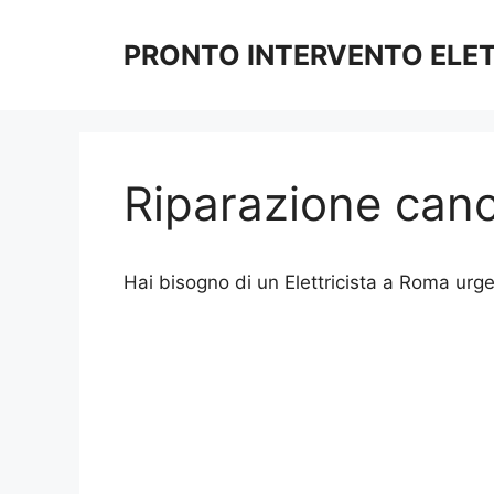
Vai
al
PRONTO INTERVENTO ELE
contenuto
Riparazione cance
Hai bisogno di un Elettricista a Roma urgen