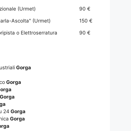
izionale (Urmet)
90 €
arla-Ascolta" (Urmet)
150 €
ipista o Elettroserratura
90 €
ustriali
Gorga
ico
Gorga
orga
Gorga
ga
su 24
Gorga
nica
Gorga
rga