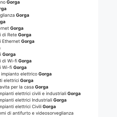
ono
Gorga
rga
glianza
Gorga
ga
ernet
Gorga
i di Rete
Gorga
i Ethernet
Gorga
a
fi
Gorga
 di Wi-fi
Gorga
i Wi-fi
Gorga
 impianto elettrico
Gorga
 elettrici
Gorga
vavita per la casa
Gorga
anti elettrici civili e industriali
Gorga
ianti elettrici Industriali
Gorga
ianti elettrici Civili
Gorga
temi di antifurto e videosorveglianza