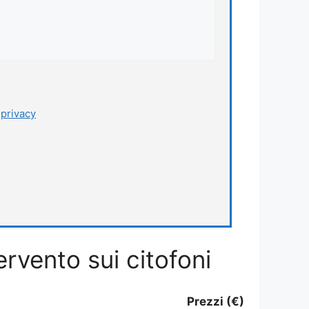
a
privacy
ervento sui citofoni
Prezzi (€)