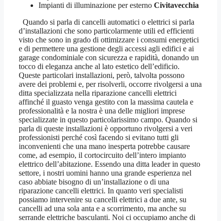
Impianti di illuminazione per esterno
Civitavecchia
Quando si parla di cancelli automatici o elettrici si parla d’installazioni che sono particolarmente utili ed efficienti visto che sono in grado di ottimizzare i consumi energetici e di permettere una gestione degli accessi agli edifici e ai garage condominiale con sicurezza e rapidità, donando un tocco di eleganza anche al lato estetico dell’edificio. Queste particolari installazioni, però, talvolta possono avere dei problemi e, per risolverli, occorre rivolgersi a una ditta specializzata nella riparazione cancelli elettrici affinché il guasto venga gestito con la massima cautela e professionalità e la nostra è una delle migliori imprese specializzate in questo particolarissimo campo. Quando si parla di queste installazioni è opportuno rivolgersi a veri professionisti perché così facendo si evitano tutti gli inconvenienti che una mano inesperta potrebbe causare come, ad esempio, il cortocircuito dell’intero impianto elettrico dell’abitazione. Essendo una ditta leader in questo settore, i nostri uomini hanno una grande esperienza nel caso abbiate bisogno di un’installazione o di una riparazione cancelli elettrici. In quanto veri specialisti possiamo intervenire su cancelli elettrici a due ante, su cancelli ad una sola anta e a scorrimento, ma anche su serrande elettriche basculanti. Noi ci occupiamo anche di far apportare modifiche alla struttura dei cancelli, siano essi realizzati in ferro battuto o in acciaio. Per quanto possano essere considerati dei dispositivi avanzati anche i cancelli automatici, dato che sono dei dispositivi che necessitano di corrente per funzionare, hanno bisogno di manutenzione, sia di tipo meccanico che meramente elettrico, e possono essere soggetti a guasti. Naturalmente noi di riparazione cancelli elettrici eseguiamo anche la manutenzione di questo tipo d’installazioni agendo sui motori, i supporti di movimento o la struttura nella sua interezza. In quanto veri professionisti del settore ci teniamo a farvi un appunto: non pensate mai che il vostro cancello elettrico si sia guastato solo perché non risponde al comando di apertura, molto spesso infatti può trattarsi soltanto delle batterie scariche del telecomando. A volte invece, e a questo punto si rende necessario l’intervento della nostra ditta specializzata nella riparazione cancelli elettrici, si creano problemi puramente a livello di alimentazione, magari perché qualche cavo che permette il funzionamento automatico del cancello, ovvero quelli che collegano la centralina al motore che aziona l’apertura, non fa contatto perfettamente o è andato in cortocircuito, lasciando il cancello in questione sbarrato oppure bloccandolo a metà del suo funzionamento. Altre volte, invece, ci possono essere dei problemi di collegamento tra la centralina che riceve il comando e il motorino che mette in azione il cancello. Anche qui potrebbe essere un problema di tipo elettrico, che va risolto rivolgendosi a degli esperti come noi di riparazioni elettriche. Per svolgere interventi di questo tipo, quindi, i tecnici della nostra impresa specializzata nella riparazione cancelli elettrici interverranno sempre con disponibilità, occupandosi in maniera corretta del guasto e quindi risolvendo il problema in tempi brevi e in modo soddisfacente. I nostri esperti sono a vostra completa disposizione e vantano competenze per ogni tipo di apparecchio, quindi alla luce di quanto detto, se avete problemi con i cancelli elettrici e automatici, a qualsiasi ora del giorno o della notte, contattando gli specialisti di riparazioni elettriche potrete risolvere il problema veramente in poco tempo, ma soprattutto lo farete con la certezza di aver scelto una delle ditte migliori di riparazione cancelli elettrici a livello nazionale. Siamo a vostra completa disposizione anche per la realizzazione e la manutenzione di sistemi di automazione per porte basculanti, a libro o sezionali, sia ad uso residenziale, che pubblico o industriale. Realizziamo inoltre per serrande avvolgibili, persiane, tapparelle e tende da sole, offrendo da sempre alta professionalità e standard qualitativi elevati. Gestiamo i nostri lavori con il massimo scrupolo e celerità assicurando ai nostri clienti un accurato servizio di consulenza per la scelta del dispositivo più adatto ed un cordiale ed efficace servizio di manutenzione. La nostra impresa specializzata nella riparazione cancelli elettrici è anche assolutamente affidabile dal punto di vista della progettazione, la realizzazione e la posa di sistemi di parcheggio e barriere automatiche, garantendo un servizio che va dalla consulenza fino all’installazione finale dell’opera. I sistemi di parcheggio installati dalla nostra ditta sono ideali per una gestione professionale ma attenta ai costi di esercizio, necessaria nei parcheggi di piccola e media dimensione. Questi sistemi sono infatti molto semplici da installare e da utilizzare e richiedono interventi ridotti di predisposizione pur fornendo elevate prestazioni. Ovviamente, noi specialisti della riparazione cancelli elettrici, essendo dei veri professionisti del settore, possiamo anche offrire un utile quanto celere servizio di pronto intervento. Esso è molto apprezzato da chi è già nostro cliente in quanto, può capitare che il cancello d’ingresso per il box auto o del condominio si rompa, si blocchi o non dia cenni di vita, ma il vero problema è quando questo accade di notte, oppure quando siete di fretta perché si ha un appuntamento importante, o anche durante le feste comandate. Bene, con noi non dovrete più temere situazioni come queste in quanto siamo in grado di raggiungervi a pochissimo tempo dalla vostra chiamata e di risolvere il problema con professionalità estrema e senza farvi spendere un occhio della testa. Noi specialisti della riparazione cancelli elettrici possiamo garantirvi un servizio svolto a regola d’arte in quanto ci avvaliamo solo ed esclusivamente dell’aiuto di personale esperto, uomini che hanno studiato e continuano ad aggiornarsi costantemente per affrontare questo tipo di mestiere nel migliore dei modi. In tanti anni d’esperienza non abbiamo mai fallito, ma anzi siamo riusciti a fidelizzare un numero altissimo di clienti che, soddisfatti del nostro operato, ci hanno saputo fare una buona pubblicità con amici, parenti e colleghi. Se anche voi aveste bisogno degli interventi della nostra ditta di riparazione cancelli elettrici, tutto quello che dovete fare è telefonare al numero presente su questo sito, o a quello dedicato nel caso vi servisse il pronto intervento. In alternativa potete chiederci informazioni, fissare un appuntamento oppure richiedere un preventivo gratuito e senza impegno inviandoci una mail, compilando l’apposito form online oppure venendo a trovarci direttamente in sede. Siamo certi che fin dal primo contatto sarete più che soddisfatti del nostro modo di lavorare e porci con la clientela. Da sempre, noi specialisti di riparazione cancelli elettrici desideriamo un rapporto chiaro, diretto e assolutamente trasparente con chi ci dà fiducia. Agendo così siamo certi che non ci saranno mai malintesi, ma soprattutto si metteranno fin da subito in chiaro dubbi, strategie e tariffe, che vi ricordiamo essere fra le più vantaggiose in questo settore. Proprio alla luce di quanto vi abbiamo detto fino ad adesso, noi specialisti della riparazione cancelli elettrici siamo una fra le realtà più importanti in questo settore, quindi che sia giorno o che sia notte, che sia un giorno feriale che sia un festivo, non esitate a contattarci. Interveniamo sempre e lo facciamo con il preciso scopo di risolvere il problema del cliente alla radice, quindi che cosa state aspettando? Se avete un guasto improvviso al vostro cancello elettrico, noi siamo la soluzione migliore da adottare. Evitate sempre il #fai da te La nostra ditta specializzata nell’installazione e riparazione cancelli elettrici si avvale di un team preparatissimo di elettricisti in grado di affrontare qualsiasi tipo d’imprevisto abbia a che fare con l’elettricità e gli impianti che vanno a corrente. Quando si tratta di svolgere lavori di manutenzione o piccole riparazioni in casa, il dubbio che tutti si pongono è se chiamare un tecnico professionista o se provare ad arrangiarsi in autonomia. La tentazione di improvvisarsi tecnico del settore viene dettata solitamente dalla voglia di risparmiare, di sistemare le cose nell’immediato o semplicemente per il gusto di provarci. La verità è che quando si tratta di avere a che fare con la corrente elettrica non c’è nulla da scherzare, innanzitutto per una questione di sicurezza personale e in secondo luogo perché se si fa saltare la luce generale o si provoca un danno serio all’impianto i problemi lieviteranno a vista d’occhio come anche la cifra che si dovrà spendere per rimettere a posto il tutto. In quanto specialisti nella riparazione cancelli elettrici e del settore elettrico in generale, sappiamo bene che al giorno d’oggi l’elettricità in casa, anche nell’abitazione più modesta, è un elemento fondamentale, anche le cose più semplici, infatti, richiedono l’impiego di apparecchi elettronici: l’apertura di cancelli, garage basculanti, l’uso di elettrodomestici, l’utilizzo dei fuochi in cucina, la luce, le tapparelle, l’aspirapolvere, il phon e molto altro ancora. Stare senza corrente può diventare quindi un grosso problema, anche perché scendere a compromessi arrangiandosi in qualche modo va bene solo per qualche ora, ma poi può diventare un enorme stress. Ecco che quindi diventa importante rivolgersi a un professionista del settore come i nostri esperti della riparazione cancelli elettrici e del settore elettrico in generale. Come in ogni cosa, anche in questo specifico settore è importante rivolgersi solo a veri professionisti, persone che hanno studiato la materia, che hanno esperienza sul campo, che sono realmente preparate e non ad appassionati di fai da te o a persone che millantano esperienza ignorando magari le più basilari norme di sicurezza. Ricord