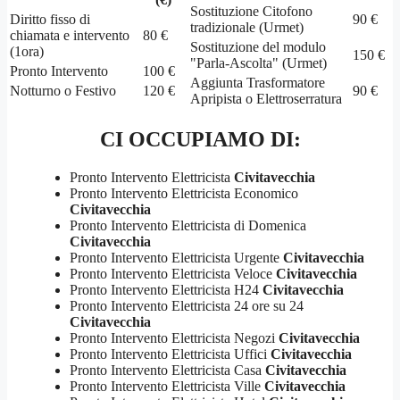
Sostituzione Citofono
Diritto fisso di
90 €
tradizionale (Urmet)
chiamata e intervento
80 €
Sostituzione del modulo
(1ora)
150 €
"Parla-Ascolta" (Urmet)
Pronto Intervento
100 €
Aggiunta Trasformatore
Notturno o Festivo
120 €
90 €
Apripista o Elettroserratura
CI OCCUPIAMO DI:
Pronto Intervento Elettricista
Civitavecchia
Pronto Intervento Elettricista Economico
Civitavecchia
Pronto Intervento Elettricista di Domenica
Civitavecchia
Pronto Intervento Elettricista Urgente
Civitavecchia
Pronto Intervento Elettricista Veloce
Civitavecchia
Pronto Intervento Elettricista H24
Civitavecchia
Pronto Intervento Elettricista 24 ore su 24
Civitavecchia
Pronto Intervento Elettricista Negozi
Civitavecchia
Pronto Intervento Elettricista Uffici
Civitavecchia
Pronto Intervento Elettricista Casa
Civitavecchia
Pronto Intervento Elettricista Ville
Civitavecchia