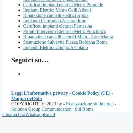
Certificati impianti elettrici Metro Piramide
Impianti Elettrici Metro Colli Albani
Riparazione cancelli elettrici Appia
Impianto Citofonico Alessandrino
Certificati impianti elettrici Farnesina
Pronto Intervento Elettrico Metro Policlinico
Riparazione cancelli elettrici Metro Torre Maura
Sostituzione Salvavita Piazza Bologna Roma
Impianti Elettrici Campo Ascolano
Seguici su…
Leggi L'informativa privacy
-
Cookie Policy (UE)
-
Mappa del Sito
COPYRIGHT [c] 2023 by -
Realizzazione siti internet
-
Solution Group Communication
|
Siti Roma
Chiama Ora
Whatsapp
Email