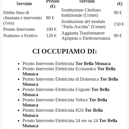
Prezzo
Servizio
Servizio
(€)
(€)
Sostituzione Citofono
Diritto fisso di
90 €
tradizionale (Urmet)
chiamata e intervento
80 €
Sostituzione del modulo
(1ora)
150 €
"Parla-Ascolta" (Urmet)
Pronto Intervento
100 €
Aggiunta Trasformatore
Notturno o Festivo
120 €
90 €
Apripista o Elettroserratura
CI OCCUPIAMO DI:
Pronto Intervento Elettricista
Tor Bella Monaca
Pronto Intervento Elettricista Economico
Tor Bella
Monaca
Pronto Intervento Elettricista di Domenica
Tor Bella
Monaca
Pronto Intervento Elettricista Urgente
Tor Bella
Monaca
Pronto Intervento Elettricista Veloce
Tor Bella
Monaca
Pronto Intervento Elettricista H24
Tor Bella
Monaca
Pronto Intervento Elettricista 24 ore su 24
Tor Bella
Monaca