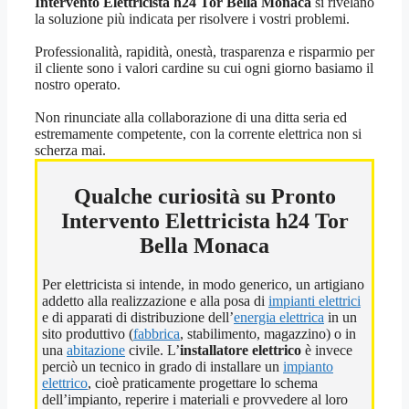
Intervento Elettricista h24 Tor Bella Monaca
si rivelano
la soluzione più indicata per risolvere i vostri problemi.
Professionalità, rapidità, onestà, trasparenza e risparmio per
il cliente sono i valori cardine su cui ogni giorno basiamo il
nostro operato.
Non rinunciate alla collaborazione di una ditta seria ed
estremamente competente, con la corrente elettrica non si
scherza mai.
Qualche curiosità su Pronto
Intervento Elettricista h24 Tor
Bella Monaca
Per elettricista si intende, in modo generico, un artigiano
addetto alla realizzazione e alla posa di
impianti elettrici
e di apparati di distribuzione dell’
energia elettrica
in un
sito produttivo (
fabbrica
, stabilimento, magazzino) o in
una
abitazione
civile. L’
installatore elettrico
è invece
perciò un tecnico in grado di installare un
impianto
elettrico
, cioè praticamente progettare lo schema
dell’impianto, reperire i materiali e provvedere al loro