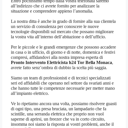
Entro pochissimo tempo dalla vostra telefonata saremo
all’indirizzo che ci avrete fornito per analizzare la
situazione e comprendere appieno l’anomalia.
La nostra ditta è anche in grado di fornire alla sua clientela
un servizio di consulenza per conoscere le nuove
tecnologie disponibili sul mercato che possano migliorare
la vostra vita all’interno dell’abitazione o dell’ufficio.
Per le piccole e le grandi emergenze che possono accadere
in casa o in ufficio, di giorno e di notte, domenica e festivi
compresi, affidandovi alla nostra impresa esperta di
Pronto Intervento Elettricista h24 Tor Bella Monaca
,
avrete fatto senz’ombra di dubbio la scelta più saggia.
Siamo un team di professionisti e di tecnici specializzati
seri ed affidabili che operano nel settore da svariati anni e
che hanno tutte le competenze necessarie per metter mano
all’impianto elettrico.
Ve lo ripetiamo ancora una volta, possiamo risolvere guasti
di ogni tipo, una presa bruciata, un lampadario che fa
scintille, una serranda elettrica che proprio non vuol
saperne di aprirsi, un freezer che va in corto circuito,
insomma noi siamo la risposta ai vostri problemi, anche il