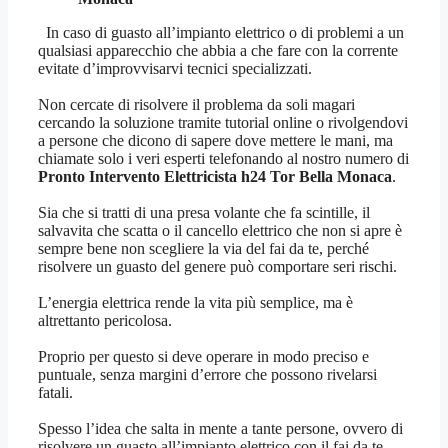
In caso di guasto all’impianto elettrico o di problemi a un
qualsiasi apparecchio che abbia a che fare con la corrente
evitate d’improvvisarvi tecnici specializzati.
Non cercate di risolvere il problema da soli magari
cercando la soluzione tramite tutorial online o rivolgendovi
a persone che dicono di sapere dove mettere le mani, ma
chiamate solo i veri esperti telefonando al nostro numero di
Pronto Intervento Elettricista h24 Tor Bella Monaca
.
Sia che si tratti di una presa volante che fa scintille, il
salvavita che scatta o il cancello elettrico che non si apre è
sempre bene non scegliere la via del fai da te, perché
risolvere un guasto del genere può comportare seri rischi.
L’energia elettrica rende la vita più semplice, ma è
altrettanto pericolosa.
Proprio per questo si deve operare in modo preciso e
puntuale, senza margini d’errore che possono rivelarsi
fatali.
Spesso l’idea che salta in mente a tante persone, ovvero di
risolvere un guasto all’impianto elettrico con il fai da te,