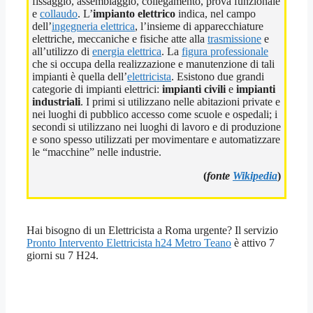
fissaggio, assemblaggio, collegamento, prova funzionale
e
collaudo
. L’
impianto elettrico
indica, nel campo
dell’
ingegneria elettrica
, l’insieme di apparecchiature
elettriche, meccaniche e fisiche atte alla
trasmissione
e
all’utilizzo di
energia elettrica
. La
figura professionale
che si occupa della realizzazione e manutenzione di tali
impianti è quella dell’
elettricista
. Esistono due grandi
categorie di impianti elettrici:
impianti civili
e
impianti
industriali
. I primi si utilizzano nelle abitazioni private e
nei luoghi di pubblico accesso come scuole e ospedali; i
secondi si utilizzano nei luoghi di lavoro e di produzione
e sono spesso utilizzati per movimentare e automatizzare
le “macchine” nelle industrie.
(
fonte
Wikipedia
)
Hai bisogno di un Elettricista a Roma urgente? Il servizio
Pronto Intervento Elettricista h24 Metro Teano
è attivo 7
giorni su 7 H24.