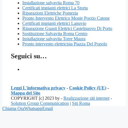
Installazione salvavita Roma 70
Certificati impianti elettrici La Storta
Riparazioni Elettriche Pomezia
Pronto Intervento Elettrico Monte Porzio Catone
Certificati impianti elettrici Lanuvio
Riparazione Guasti Elettrici Castelnuovo Di Porto
Sostituzione Salvavita Roma Centro
Installazione salvavita Torre Maura
Pronto intervento elettricista Piazza Del Popolo
Seguici su…
Leggi L'informativa privacy
-
Cookie Policy (UE)
-
Mappa del Sito
COPYRIGHT [c] 2023 by -
Realizzazione siti internet
-
Solution Group Communication
|
Siti Roma
Chiama Ora
Whatsapp
Email