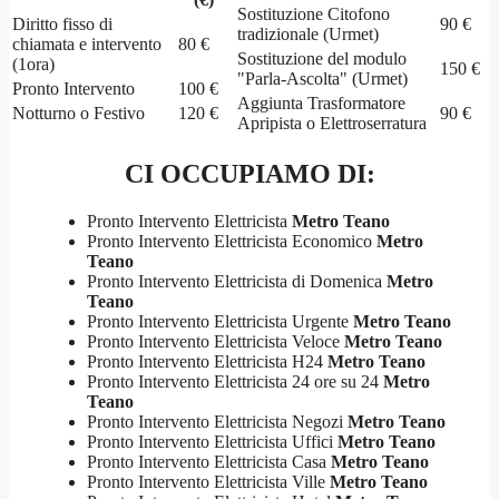
Sostituzione Citofono
Diritto fisso di
90 €
tradizionale (Urmet)
chiamata e intervento
80 €
Sostituzione del modulo
(1ora)
150 €
"Parla-Ascolta" (Urmet)
Pronto Intervento
100 €
Aggiunta Trasformatore
Notturno o Festivo
120 €
90 €
Apripista o Elettroserratura
CI OCCUPIAMO DI:
Pronto Intervento Elettricista
Metro Teano
Pronto Intervento Elettricista Economico
Metro
Teano
Pronto Intervento Elettricista di Domenica
Metro
Teano
Pronto Intervento Elettricista Urgente
Metro Teano
Pronto Intervento Elettricista Veloce
Metro Teano
Pronto Intervento Elettricista H24
Metro Teano
Pronto Intervento Elettricista 24 ore su 24
Metro
Teano
Pronto Intervento Elettricista Negozi
Metro Teano
Pronto Intervento Elettricista Uffici
Metro Teano
Pronto Intervento Elettricista Casa
Metro Teano
Pronto Intervento Elettricista Ville
Metro Teano