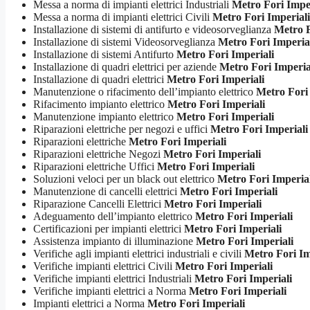
Messa a norma di impianti elettrici Industriali
Metro Fori Imper
Messa a norma di impianti elettrici Civili
Metro Fori Imperiali
Installazione di sistemi di antifurto e videosorveglianza
Metro F
Installazione di sistemi Videosorveglianza
Metro Fori Imperia
Installazione di sistemi Antifurto
Metro Fori Imperiali
Installazione di quadri elettrici per aziende
Metro Fori Imperia
Installazione di quadri elettrici
Metro Fori Imperiali
Manutenzione o rifacimento dell’impianto elettrico
Metro Fori 
Rifacimento impianto elettrico
Metro Fori Imperiali
Manutenzione impianto elettrico
Metro Fori Imperiali
Riparazioni elettriche per negozi e uffici
Metro Fori Imperiali
Riparazioni elettriche
Metro Fori Imperiali
Riparazioni elettriche Negozi
Metro Fori Imperiali
Riparazioni elettriche Uffici
Metro Fori Imperiali
Soluzioni veloci per un black out elettrico
Metro Fori Imperial
Manutenzione di cancelli elettrici
Metro Fori Imperiali
Riparazione Cancelli Elettrici
Metro Fori Imperiali
Adeguamento dell’impianto elettrico
Metro Fori Imperiali
Certificazioni per impianti elettrici
Metro Fori Imperiali
Assistenza impianto di illuminazione
Metro Fori Imperiali
Verifiche agli impianti elettrici industriali e civili
Metro Fori Im
Verifiche impianti elettrici Civili
Metro Fori Imperiali
Verifiche impianti elettrici Industriali
Metro Fori Imperiali
Verifiche impianti elettrici a Norma
Metro Fori Imperiali
Impianti elettrici a Norma
Metro Fori Imperiali