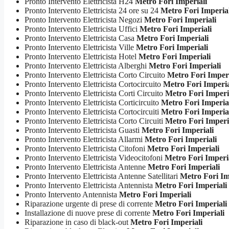
Pronto Intervento Elettricista H24
Metro Fori Imperiali
Pronto Intervento Elettricista 24 ore su 24
Metro Fori Imperial
Pronto Intervento Elettricista Negozi
Metro Fori Imperiali
Pronto Intervento Elettricista Uffici
Metro Fori Imperiali
Pronto Intervento Elettricista Casa
Metro Fori Imperiali
Pronto Intervento Elettricista Ville
Metro Fori Imperiali
Pronto Intervento Elettricista Hotel
Metro Fori Imperiali
Pronto Intervento Elettricista Alberghi
Metro Fori Imperiali
Pronto Intervento Elettricista Corto Circuito
Metro Fori Imperi
Pronto Intervento Elettricista Cortocircuito
Metro Fori Imperia
Pronto Intervento Elettricista Corti Circuito
Metro Fori Imperi
Pronto Intervento Elettricista Corticircuito
Metro Fori Imperia
Pronto Intervento Elettricista Cortocircuiti
Metro Fori Imperia
Pronto Intervento Elettricista Corto Circuiti
Metro Fori Imperi
Pronto Intervento Elettricista Guasti
Metro Fori Imperiali
Pronto Intervento Elettricista Allarmi
Metro Fori Imperiali
Pronto Intervento Elettricista Citofoni
Metro Fori Imperiali
Pronto Intervento Elettricista Videocitofoni
Metro Fori Imperi
Pronto Intervento Elettricista Antenne
Metro Fori Imperiali
Pronto Intervento Elettricista Antenne Satellitari
Metro Fori Im
Pronto Intervento Elettricista Antennista
Metro Fori Imperiali
Pronto Intervento Antennista
Metro Fori Imperiali
Riparazione urgente di prese di corrente
Metro Fori Imperiali
Installazione di nuove prese di corrente
Metro Fori Imperiali
Riparazione in caso di black-out
Metro Fori Imperiali