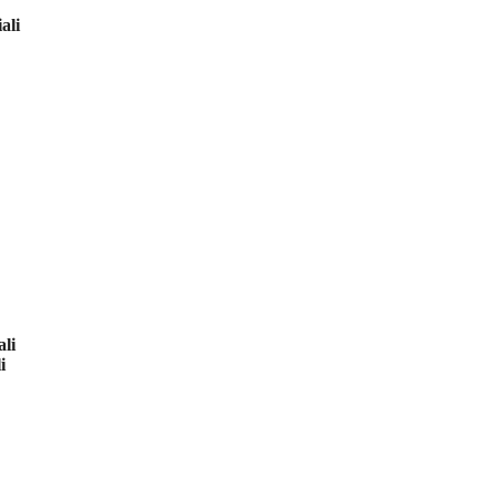
ali
li
i