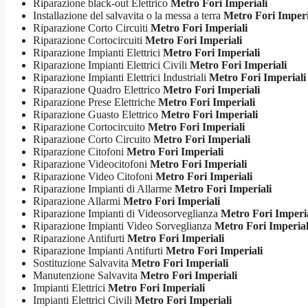
Riparazione black-out Elettrico
Metro Fori Imperiali
Installazione del salvavita o la messa a terra
Metro Fori Imperi
Riparazione Corto Circuiti
Metro Fori Imperiali
Riparazione Cortocircuiti
Metro Fori Imperiali
Riparazione Impianti Elettrici
Metro Fori Imperiali
Riparazione Impianti Elettrici Civili
Metro Fori Imperiali
Riparazione Impianti Elettrici Industriali
Metro Fori Imperiali
Riparazione Quadro Elettrico
Metro Fori Imperiali
Riparazione Prese Elettriche
Metro Fori Imperiali
Riparazione Guasto Elettrico
Metro Fori Imperiali
Riparazione Cortocircuito
Metro Fori Imperiali
Riparazione Corto Circuito
Metro Fori Imperiali
Riparazione Citofoni
Metro Fori Imperiali
Riparazione Videocitofoni
Metro Fori Imperiali
Riparazione Video Citofoni
Metro Fori Imperiali
Riparazione Impianti di Allarme
Metro Fori Imperiali
Riparazione Allarmi
Metro Fori Imperiali
Riparazione Impianti di Videosorveglianza
Metro Fori Imperia
Riparazione Impianti Video Sorveglianza
Metro Fori Imperial
Riparazione Antifurti
Metro Fori Imperiali
Riparazione Impianti Antifurti
Metro Fori Imperiali
Sostituzione Salvavita
Metro Fori Imperiali
Manutenzione Salvavita
Metro Fori Imperiali
Impianti Elettrici
Metro Fori Imperiali
Impianti Elettrici Civili
Metro Fori Imperiali