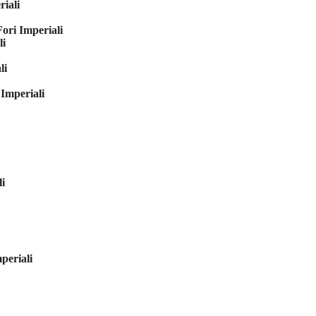
iali
ori Imperiali
li
li
Imperiali
i
periali