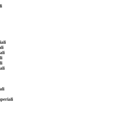
i
ali
li
ali
li
li
ali
ali
periali