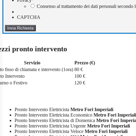
Privacy
*
Consenso al trattamento dei dati personali secondo l
CAPTCHA
zzi pronto intervento
Servizio
Prezzo (€)
tto fisso di chiamata e intervento (1ora)
80 €
to Intervento
100 €
urno o Festivo
120 €
Pronto Intervento Elettricista
Metro Fori Imperiali
Pronto Intervento Elettricista Economico
Metro Fori Imperial
Pronto Intervento Elettricista di Domenica
Metro Fori Imperia
Pronto Intervento Elettricista Urgente
Metro Fori Imperiali
Pronto Intervento Elettricista Veloce
Metro Fori Imperiali