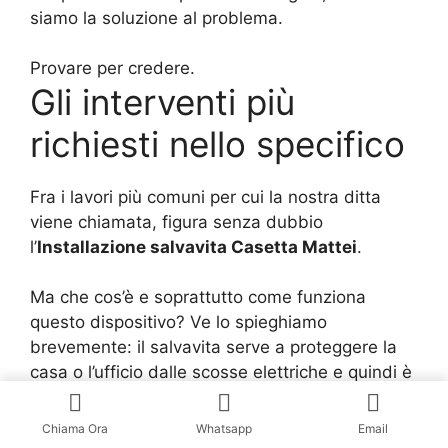
siamo la soluzione al problema.
Provare per credere.
Gli interventi più
richiesti nello specifico
Fra i lavori più comuni per cui la nostra ditta
viene chiamata, figura senza dubbio
l’
Installazione salvavita Casetta Mattei
.
Ma che cos’è e soprattutto come funziona
questo dispositivo? Ve lo spieghiamo
brevemente: il salvavita serve a proteggere la
casa o l’ufficio dalle scosse elettriche e quindi è
di grande importanza per tutelare le persone
che vivono o lavorano dentro un determinato
Chiama Ora
Whatsapp
Email
edificio.