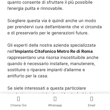
quanto consente di sfruttare il più possibile
l’energia pulita e rinnovabile.
Scegliere questa via è quindi anche un modo
per prendervi cura dell’ambiente che vi circonda
e di preservarlo per le generazioni future.
Gli esperti della nostra azienda specializzata
nell’
Impianto Citofonico Metro Re di Roma
rappresentano una risorsa insostituibile anche
quando è necessario installare, manutenere,
sostituire o riparare impianti d’allarme e
antifurto per la casa.
Se siete interessati a questa particolare
prestazione, sappiate che vi basterà chiedere
un preventivo gratuito e senza impegno alla
Chiama Ora
Whatsapp
Email
nostra ditta in modo tale che potrete farvi