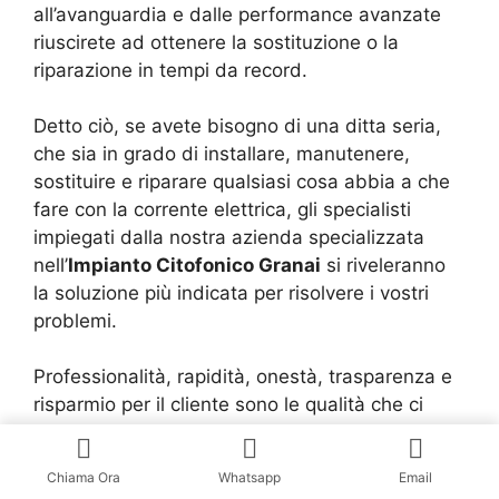
all’avanguardia e dalle performance avanzate
riuscirete ad ottenere la sostituzione o la
riparazione in tempi da record.
Detto ciò, se avete bisogno di una ditta seria,
che sia in grado di installare, manutenere,
sostituire e riparare qualsiasi cosa abbia a che
fare con la corrente elettrica, gli specialisti
impiegati dalla nostra azienda specializzata
nell’
Impianto Citofonico Granai
si riveleranno
la soluzione più indicata per risolvere i vostri
problemi.
Professionalità, rapidità, onestà, trasparenza e
risparmio per il cliente sono le qualità che ci
hanno resi famosi, quindi optando noi potrete
sempre essere certi di aver fatto la scelta
Chiama Ora
Whatsapp
Email
migliore per voi, la vostra casa e la vostra