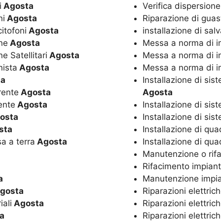
i
Agosta
Verifica dispersione
ni
Agosta
Riparazione di guasti
citofoni
Agosta
installazione di sal
nne
Agosta
Messa a norma di impi
e Satellitari
Agosta
Messa a norma di imp
nista
Agosta
Messa a norma di imp
ta
Installazione di sis
rente
Agosta
Agosta
ente
Agosta
Installazione di si
osta
Installazione di sis
sta
Installazione di qua
sa a terra
Agosta
Installazione di quad
Manutenzione o rifa
Rifacimento impiant
a
Manutenzione impian
gosta
Riparazioni elettrich
iali
Agosta
Riparazioni elettric
a
Riparazioni elettric