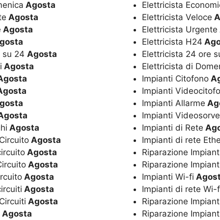
omenica
Agosta
Elettricista Econom
te
Agosta
Elettricista Veloce
A
e
Agosta
Elettricista Urgente
gosta
Elettricista H24
Ago
e su 24
Agosta
Elettricista 24 ore 
i
Agosta
Elettricista di Dome
Agosta
Impianti Citofono
Ag
gosta
Impianti Videocitof
gosta
Impianti Allarme
Ag
Agosta
Impianti Videosorve
hi
Agosta
Impianti di Rete
Ago
Circuito
Agosta
Impianti di rete Eth
ircuito
Agosta
Riparazione Impiant
Circuito
Agosta
Riparazione Impiant
rcuito
Agosta
Impianti Wi-fi
Agos
rcuiti
Agosta
Impianti di rete Wi-
Circuiti
Agosta
Riparazione Impianti
Agosta
Riparazione Impiant