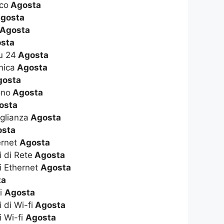
ico
Agosta
gosta
Agosta
sta
su 24
Agosta
nica
Agosta
osta
ono
Agosta
osta
glianza
Agosta
sta
ernet
Agosta
i di Rete
Agosta
i Ethernet
Agosta
ta
fi
Agosta
 di Wi-fi
Agosta
i Wi-fi
Agosta