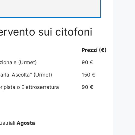
ervento sui citofoni
Prezzi (€)
izionale (Urmet)
90 €
arla-Ascolta" (Urmet)
150 €
ipista o Elettroserratura
90 €
ustriali
Agosta