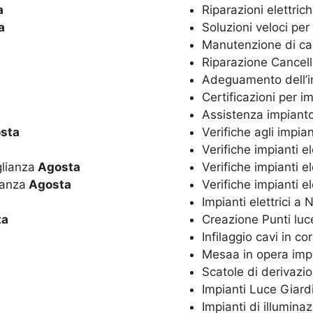
a
Riparazioni elettrich
a
Soluzioni veloci per
Manutenzione di canc
Riparazione Cancelli 
Adeguamento dell’im
Certificazioni per im
Assistenza impianto
sta
Verifiche agli impianti
Verifiche impianti ele
glianza
Agosta
Verifiche impianti ele
ianza
Agosta
Verifiche impianti e
Impianti elettrici a
ta
Creazione Punti luc
Infilaggio cavi in co
Mesaa in opera impi
Scatole di derivazi
Impianti Luce Giard
Impianti di illumina