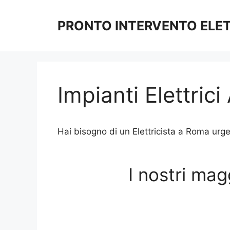
Vai
al
PRONTO INTERVENTO ELE
contenuto
Impianti Elettric
Hai bisogno di un Elettricista a Roma urgen
I nostri mag