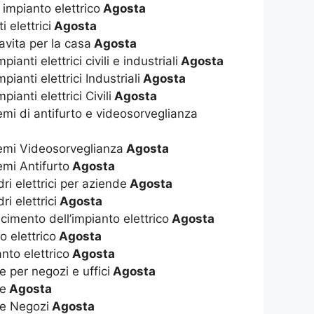
 impianto elettrico
Agosta
 elettrici
Agosta
vavita per la casa
Agosta
anti elettrici civili e industriali
Agosta
ianti elettrici Industriali
Agosta
ianti elettrici Civili
Agosta
temi di antifurto e videosorveglianza
stemi Videosorveglianza
Agosta
temi Antifurto
Agosta
dri elettrici per aziende
Agosta
ri elettrici
Agosta
cimento dell’impianto elettrico
Agosta
o elettrico
Agosta
to elettrico
Agosta
e per negozi e uffici
Agosta
he
Agosta
he Negozi
Agosta