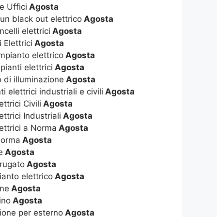
e Uffici
Agosta
 un black out elettrico
Agosta
elli elettrici
Agosta
Elettrici
Agosta
pianto elettrico
Agosta
pianti elettrici
Agosta
 di illuminazione
Agosta
 elettrici industriali e civili
Agosta
ttrici Civili
Agosta
ttrici Industriali
Agosta
lettrici a Norma
Agosta
 Norma
Agosta
e
Agosta
rrugato
Agosta
anto elettrico
Agosta
one
Agosta
ino
Agosta
zione per esterno
Agosta