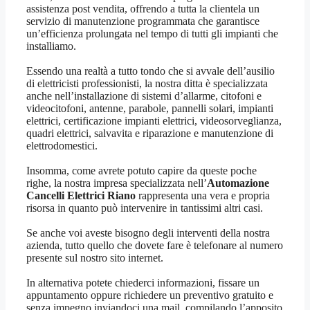
assistenza post vendita, offrendo a tutta la clientela un
servizio di manutenzione programmata che garantisce
un’efficienza prolungata nel tempo di tutti gli impianti che
installiamo.
Essendo una realtà a tutto tondo che si avvale dell’ausilio
di elettricisti professionisti, la nostra ditta è specializzata
anche nell’installazione di sistemi d’allarme, citofoni e
videocitofoni, antenne, parabole, pannelli solari, impianti
elettrici, certificazione impianti elettrici, videosorveglianza,
quadri elettrici, salvavita e riparazione e manutenzione di
elettrodomestici.
Insomma, come avrete potuto capire da queste poche
righe, la nostra impresa specializzata nell’
Automazione
Cancelli Elettrici Riano
rappresenta una vera e propria
risorsa in quanto può intervenire in tantissimi altri casi.
Se anche voi aveste bisogno degli interventi della nostra
azienda, tutto quello che dovete fare è telefonare al numero
presente sul nostro sito internet.
In alternativa potete chiederci informazioni, fissare un
appuntamento oppure richiedere un preventivo gratuito e
senza impegno inviandoci una mail, compilando l’apposito