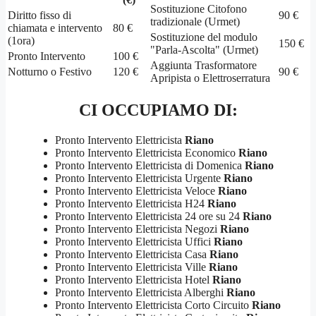
Sostituzione Citofono
Diritto fisso di
90 €
tradizionale (Urmet)
chiamata e intervento
80 €
Sostituzione del modulo
(1ora)
150 €
"Parla-Ascolta" (Urmet)
Pronto Intervento
100 €
Aggiunta Trasformatore
Notturno o Festivo
120 €
90 €
Apripista o Elettroserratura
CI OCCUPIAMO DI:
Pronto Intervento Elettricista
Riano
Pronto Intervento Elettricista Economico
Riano
Pronto Intervento Elettricista di Domenica
Riano
Pronto Intervento Elettricista Urgente
Riano
Pronto Intervento Elettricista Veloce
Riano
Pronto Intervento Elettricista H24
Riano
Pronto Intervento Elettricista 24 ore su 24
Riano
Pronto Intervento Elettricista Negozi
Riano
Pronto Intervento Elettricista Uffici
Riano
Pronto Intervento Elettricista Casa
Riano
Pronto Intervento Elettricista Ville
Riano
Pronto Intervento Elettricista Hotel
Riano
Pronto Intervento Elettricista Alberghi
Riano
Pronto Intervento Elettricista Corto Circuito
Riano