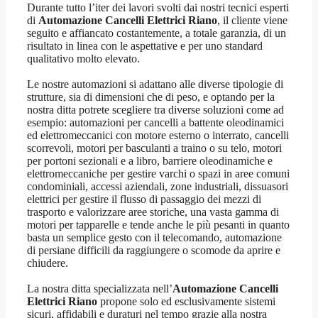
Durante tutto l’iter dei lavori svolti dai nostri tecnici esperti
di
Automazione Cancelli Elettrici Riano
, il cliente viene
seguito e affiancato costantemente, a totale garanzia, di un
risultato in linea con le aspettative e per uno standard
qualitativo molto elevato.
Le nostre automazioni si adattano alle diverse tipologie di
strutture, sia di dimensioni che di peso, e optando per la
nostra ditta potrete scegliere tra diverse soluzioni come ad
esempio: automazioni per cancelli a battente oleodinamici
ed elettromeccanici con motore esterno o interrato, cancelli
scorrevoli, motori per basculanti a traino o su telo, motori
per portoni sezionali e a libro, barriere oleodinamiche e
elettromeccaniche per gestire varchi o spazi in aree comuni
condominiali, accessi aziendali, zone industriali, dissuasori
elettrici per gestire il flusso di passaggio dei mezzi di
trasporto e valorizzare aree storiche, una vasta gamma di
motori per tapparelle e tende anche le più pesanti in quanto
basta un semplice gesto con il telecomando, automazione
di persiane difficili da raggiungere o scomode da aprire e
chiudere.
La nostra ditta specializzata nell’
Automazione Cancelli
Elettrici Riano
propone solo ed esclusivamente sistemi
sicuri, affidabili e duraturi nel tempo grazie alla nostra