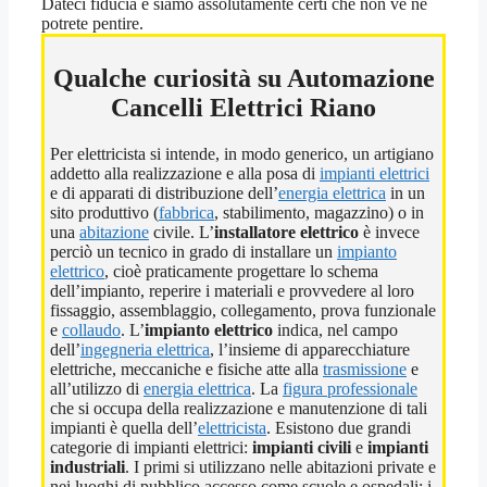
Dateci fiducia e siamo assolutamente certi che non ve ne
potrete pentire.
Qualche curiosità su Automazione
Cancelli Elettrici Riano
Per elettricista si intende, in modo generico, un artigiano
addetto alla realizzazione e alla posa di
impianti elettrici
e di apparati di distribuzione dell’
energia elettrica
in un
sito produttivo (
fabbrica
, stabilimento, magazzino) o in
una
abitazione
civile. L’
installatore elettrico
è invece
perciò un tecnico in grado di installare un
impianto
elettrico
, cioè praticamente progettare lo schema
dell’impianto, reperire i materiali e provvedere al loro
fissaggio, assemblaggio, collegamento, prova funzionale
e
collaudo
. L’
impianto elettrico
indica, nel campo
dell’
ingegneria elettrica
, l’insieme di apparecchiature
elettriche, meccaniche e fisiche atte alla
trasmissione
e
all’utilizzo di
energia elettrica
. La
figura professionale
che si occupa della realizzazione e manutenzione di tali
impianti è quella dell’
elettricista
. Esistono due grandi
categorie di impianti elettrici:
impianti civili
e
impianti
industriali
. I primi si utilizzano nelle abitazioni private e
nei luoghi di pubblico accesso come scuole e ospedali; i