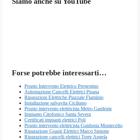
Siamo anche su YouTube
Forse potrebbe interessarti…
Pronto Intervento Elettrico Prenestino
Automazione Cancelli Elettrici Pisana
Riparazioni Elettriche Piazzale Flaminio
Installazione salvavita Ciciliano
Pronto intervento elettricista Metro Gardenie
Impianto Citofonico Santa Severa
Certificati impianti elettrici Poli
Pronto intervento elettricista Guidonia Montecelio
Riparazione Guasti Elettrici Marco Simone
Riparazione cancelli elettrici Torre Angela