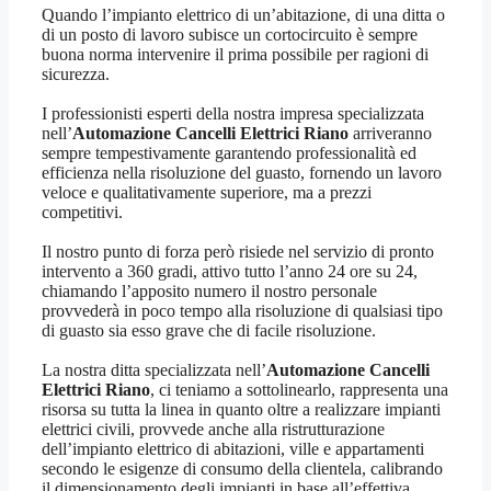
Quando l’impianto elettrico di un’abitazione, di una ditta o
di un posto di lavoro subisce un cortocircuito è sempre
buona norma intervenire il prima possibile per ragioni di
sicurezza.
I professionisti esperti della nostra impresa specializzata
nell’
Automazione Cancelli Elettrici Riano
arriveranno
sempre tempestivamente garantendo professionalità ed
efficienza nella risoluzione del guasto, fornendo un lavoro
veloce e qualitativamente superiore, ma a prezzi
competitivi.
Il nostro punto di forza però risiede nel servizio di pronto
intervento a 360 gradi, attivo tutto l’anno 24 ore su 24,
chiamando l’apposito numero il nostro personale
provvederà in poco tempo alla risoluzione di qualsiasi tipo
di guasto sia esso grave che di facile risoluzione.
La nostra ditta specializzata nell’
Automazione Cancelli
Elettrici Riano
, ci teniamo a sottolinearlo, rappresenta una
risorsa su tutta la linea in quanto oltre a realizzare impianti
elettrici civili, provvede anche alla ristrutturazione
dell’impianto elettrico di abitazioni, ville e appartamenti
secondo le esigenze di consumo della clientela, calibrando
il dimensionamento degli impianti in base all’effettiva